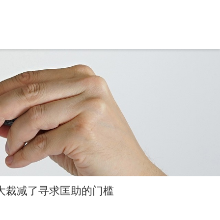
大裁减了寻求匡助的门槛