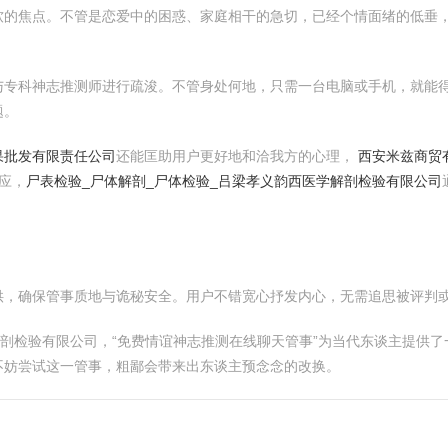
软的焦点。不管是恋爱中的困惑、家庭相干的急切，已经个情面绪的低垂，
与专科神志推测师进行疏浚。不管身处何地，只需一台电脑或手机，就能
题。
果批发有限责任公司
还能匡助用户更好地和洽我方的心理，
西安米兹商贸
应，
尸表检验_尸体解剖_尸体检验_吕梁孝义韵西医学解剖检验有限公司
供，确保管事质地与诡秘安全。用户不错宽心抒发内心，无需追思被评判
解剖检验有限公司，“免费情谊神志推测在线聊天管事”为当代东谈主提供
不妨尝试这一管事，粗鄙会带来出东谈主预念念的改换。