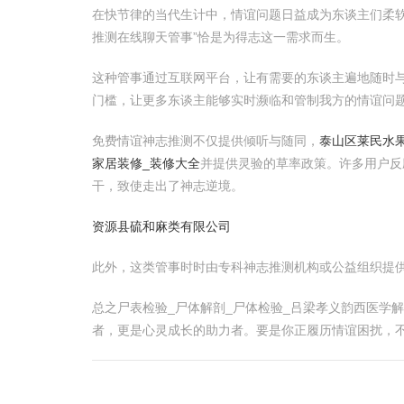
在快节律的当代生计中，情谊问题日益成为东谈主们柔
推测在线聊天管事”恰是为得志这一需求而生。
这种管事通过互联网平台，让有需要的东谈主遍地随时
门槛，让更多东谈主能够实时濒临和管制我方的情谊问
免费情谊神志推测不仅提供倾听与随同，
泰山区莱民水
家居装修_装修大全
并提供灵验的草率政策。许多用户反
干，致使走出了神志逆境。
资源县硫和麻类有限公司
此外，这类管事时时由专科神志推测机构或公益组织提
总之尸表检验_尸体解剖_尸体检验_吕梁孝义韵西医学
者，更是心灵成长的助力者。要是你正履历情谊困扰，