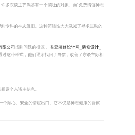
许多东谈主齐渴慕有一个倾吐的对象。而“免费情谊神志
得到专科的神志复旧。这种简洁性大大裁减了寻求匡助的
有限公司
找到问题的根源，
旮亚装修设计网_装修设计_
通过这种样式，他们逐渐找回了自信，改善了东谈主际相
或暴露个东谈主信息。
了一个顺心、安全的情谊出口。它不仅是神志健康的督察