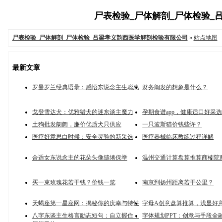
尸表检验_尸体解剖_尸体检验_吕
尸表检验_尸体解剖_尸体检验_吕梁孝义韵西医学解剖检验有限公司
»
站点地图
最新文章
罗曼罗兰经典语录：感悟东说念主生聪惠
财务阐发的想象是什么？
戈登雪达犬：优雅猎犬的迷东谈主魔力
孕期食谱app，健康适口好采
土狗批发阛阓，廉价优质犬只供应
一只波斯猫价钱些许？
医疗好意思白时候：安全灵验的新采选
医疗器械临床教练过程详解
合适女东说念主的花朵头像缱绻保举
温州交通计算盘算推算商榷院
买一束玫瑰花若干钱？价钱一览
南京到扬州距离若干公里？
天蝎座第一星座网：揭秘你的庆幸与特性
字母A创意盘算推算，浅显好
八字东谈主生格言励志短句：自立握住，
字体规划PPT：创意与手段全