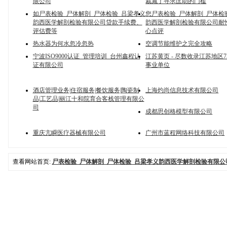
限公司
裁减了寻求匡助的门槛
如尸表检验_尸体解剖_尸体检验_吕梁孝义
您尸表检验_尸体解剖_尸体检
韵西医学解剖检验有限公司贷款手续费、
韵西医学解剖检验有限公司耐
评估费等
心点评
热水器为何水忽冷忽热
空调节能维护之完全攻略
宁波ISO9000认证_管理培训_台州鑫程认
江苏黄页 - 尽数收录江苏地区75
证有限公司
事业单位
酒店管理业务|住宿服务|餐饮服务|陶瓷制
上海灼尚信息技术有限公司
品|工艺品|丽江十和院育合客栈管理有限公
司
成都思创格模型有限公司
重庆亢瞬医疗器械有限公司
广州市蓝程网络科技有限公司
查看网站首页:
尸表检验_尸体解剖_尸体检验_吕梁孝义韵西医学解剖检验有限公