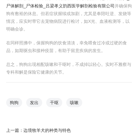
尸体解剖_尸体检验_吕梁孝义韵西医学解剖检验有限公司
并确保狗
狗有敷裕的休息。但若症状握续或加剧，尤其是奉陪吐逆、发烧等
情况，应实时带它去宠物病院进行检讨，如X光、血液检测等，以
明确会诊。
在同样照拂中，保握狗狗的饮食清淡，幸免喂食过冷或过硬的食
品，如期驱虫和接种疫苗，有助于留意疾病的发生。
总之，狗狗出现相配咳嗽和干呕时，不成掉以轻心。实时不雅察与
专科和解是保险它健康的关节。
狗狗
发出
干呕
咳嗽
上一篇：
边境牧羊犬的种类与特色