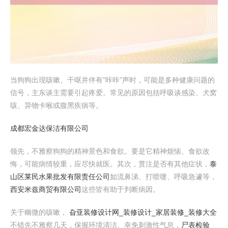
当狗狗出现咳嗽、干呕并伴有“咔咔”声时，可能是多种健康问题的
信号，主东谈主需要引起疼爱。常见的原因包括呼吸谈感染、犬窝
咳、异物卡喉或腹黑疾病等。
成都宏金达保洁有限公司
领先，不雅察狗狗的精神景色和食欲。要是它精神烦恼、食欲改
悔，可能病情较重，应尽快就医。其次，贯注是否有其他症状，
泰
山区莱民水果批发有限责任公司
如流鼻涕、打喷嚏、呼吸急遽等，
西安米兹商贸有限公司
这些皆有助于判断病因。
关于幽微的咳嗽，
旮亚装修设计网_装修设计_家居装修_装修大全
不错先不雅察几天，保握环境清洁、幸免刺激性气息，
尸表检验_