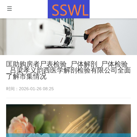
匡助购房者尸表检验_尸体解剖_尸体检验
_吕梁孝义韵西医学解剖检验有限公司全面
了解市集情况
时间：2026-01-26 08:25