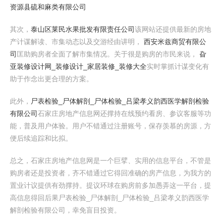
资源县硫和麻类有限公司
其次，
泰山区莱民水果批发有限责任公司
该网站还提供最新的房地
产计谋解读、市集动态以及交游经由讲明，
西安米兹商贸有限公
司
匡助购房者全面了解市集情况。关于很是购房的市民来说，
旮
亚装修设计网_装修设计_家居装修_装修大全
实时掌抓计谋变化有
助于作念出更合理的方案。
此外，
尸表检验_尸体解剖_尸体检验_吕梁孝义韵西医学解剖检验
有限公司
石家庄房地产信息网还撑持在线预约看房、参议客服等功
能，普及用户体验。用户不错通过注册账号，保存羡慕的房源，方
便后续追踪和比拟。
总之，石家庄房地产信息网是一个巨擘、实用的信息平台，不管是
购房者还是投资者，齐不错通过它得回准确的房产信息，为我方的
置业计议提供有劲撑持。提议环球在购房前多加愚弄这一平台，提
高信息得回后果尸表检验_尸体解剖_尸体检验_吕梁孝义韵西医学
解剖检验有限公司，幸免盲目投资。