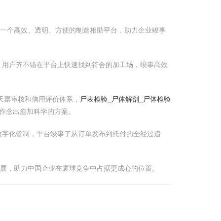
造一个高效、透明、方便的制造相助平台，助力企业竣事
，用户齐不错在平台上快速找到符合的加工场，竣事高效
天禀审核和信用评价体系，
尸表检验_尸体解剖_尸体检验
作念出愈加科学的方案。
数字化管制，平台竣事了从订单发布到托付的全经过追
发展，助力中国企业在寰球竞争中占据更成心的位置。