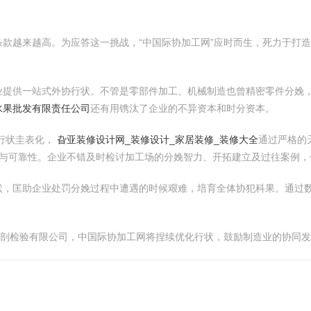
款越来越高。为应答这一挑战，“中国际协加工网”应时而生，死力于打
业提供一站式外协行状。不管是零部件加工、机械制造也曾精密零件分娩
水果批发有限责任公司
还有用镌汰了企业的不异资本和时分资本。
行状圭表化，
旮亚装修设计网_装修设计_家居装修_装修大全
通过严格的
与可靠性。企业不错及时检讨加工场的分娩智力、开拓建立及过往案例，
状，匡助企业处罚分娩过程中遭遇的时候艰难，培育全体协犯科果。通过
解剖检验有限公司，中国际协加工网将捏续优化行状，鼓励制造业的协同