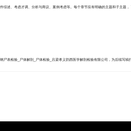
文件综述、考虑才调、分析与商议、案例考虑等。每个章节应有明确的主题和子主题，
纲尸表检验_尸体解剖_尸体检验_吕梁孝义韵西医学解剖检验有限公司，为后续写稿