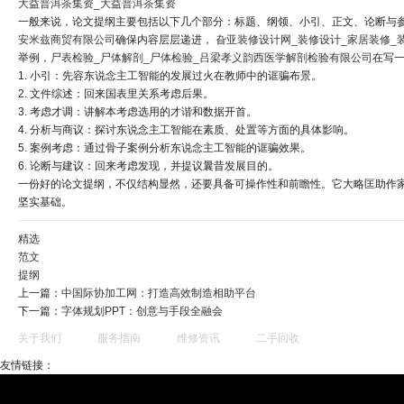
大益普洱茶集资_大益普洱茶集资
一般来说，论文提纲主要包括以下几个部分：标题、纲领、小引、正文、论断与
安米兹商贸有限公司
确保内容层层递进，
旮亚装修设计网_装修设计_家居装修_
举例，
尸表检验_尸体解剖_尸体检验_吕梁孝义韵西医学解剖检验有限公司
在写一
1. 小引：先容东说念主工智能的发展过火在教师中的诓骗布景。
2. 文件综述：回来国表里关系考虑后果。
3. 考虑才调：讲解本考虑选用的才谐和数据开首。
4. 分析与商议：探讨东说念主工智能在素质、处置等方面的具体影响。
5. 案例考虑：通过骨子案例分析东说念主工智能的诓骗效果。
6. 论断与建议：回来考虑发现，并提议曩昔发展目的。
一份好的论文提纲，不仅结构显然，还要具备可操作性和前瞻性。它大略匡助作家
坚实基础。
精选
范文
提纲
上一篇：
中国际协加工网：打造高效制造相助平台
下一篇：
字体规划PPT：创意与手段全融会
关于我们
服务指南
维修资讯
二手回收
友情链接：