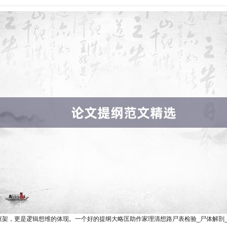
架，更是逻辑想维的体现。一个好的提纲大略匡助作家理清想路尸表检验_尸体解剖