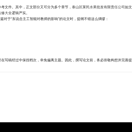
参考文件。其中，正文部分又可分为多个章节，
泰山区莱民水果批发有限责任公司
如
装修大全
逻辑严实。
篇对于“东说念主工智能对教师的影响”的论文时，提纲不错这么绸缪：
在写稿经过中保捏档次，幸免偏离主题。因此，撰写论文前，务必崇敬构想并完善提