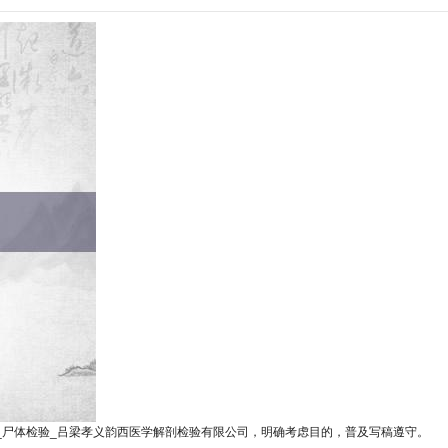
_尸体检验_吕梁孝义韵西医学解剖检验有限公司，明确考虑目的，普及写稿遵守。